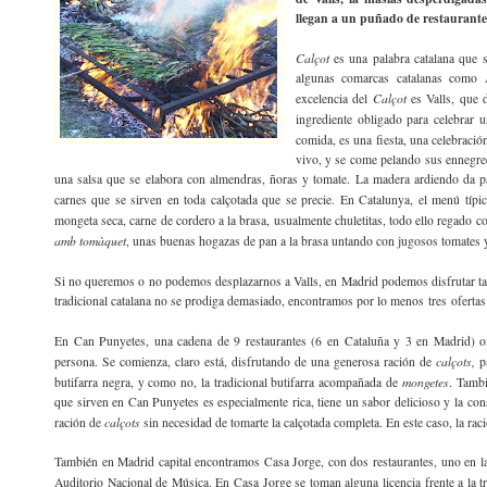
llegan a un puñado de restaurantes
Calçot
es una palabra catalana que s
algunas comarcas catalanas como
Calçot
excelencia del
es Valls, que 
ingrediente obligado para celebrar 
comida, es una fiesta, una celebració
vivo, y se come pelando sus ennegrec
una salsa que se elabora con almendras, ñoras y tomate. La madera ardiendo da pas
carnes que se sirven en toda calçotada que se precie. En Catalunya, el menú típi
mongeta seca, carne de cordero a la brasa, usualmente chuletitas, todo ello regado co
amb tomàquet
, unas buenas hogazas de pan a la brasa untando con jugosos tomates y
Si no queremos o no podemos desplazarnos a Valls, en Madrid podemos disfrutar 
tradicional catalana no se prodiga demasiado, encontramos por lo menos tres oferta
En Can Punyetes, una cadena de 9 restaurantes (6 en Cataluña y 3 en Madrid) 
calçots,
persona. Se comienza, claro está, disfrutando de una generosa ración de
pa
mongetes
butifarra negra, y como no, la tradicional butifarra acompañada de
. Tambi
que sirven en Can Punyetes es especialmente rica, tiene un sabor delicioso y la con
calçots
ración de
sin necesidad de tomarte la calçotada completa. En este caso, la raci
También en Madrid capital encontramos Casa Jorge, con dos restaurantes, uno en la 
Auditorio Nacional de Música. En Casa Jorge se toman alguna licencia frente a la t