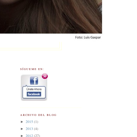
SÍGUEME EN:
ARCHIVO DEL BLOG
2015
(1)
►
2013
(4)
►
2012
(27)
►