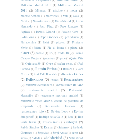
Millesime Madrid
Millesime Madrid 2010
(1)
2011
(2)
moda
(2)
Miramar.
(1)
mixiote
(1)
Montse Ambroa
(1)
Monvínic
(1)
Mui
(1)
Naia
(1)
Nimú
(1)
No solo fabes
(1)
Onda Madrid
(1)
Oscar
Hernando
(1)
Paco Pérez
(1)
Paco Roncero
(1)
Papizza
(1)
Paradís Madrid
(1)
Paralelo Cero
(1)
Pepe Gorines
(2)
Pedro Ruiz
(1)
periodismo
(1)
Philadelphia
(1)
Pichi
(1)
picoteo
(1)
Pimiento
pizza
(2)
Verde
(1)
Piñera
(1)
Piu di Prima
(1)
placer
(3)
Prado 18
(2)
pozole
(1)
PP
(1)
Premio
Cata por Parejas
(1)
premium
(1)
psoe
(1)
Quim Vila
(1)
Quintana 39
(1)
Qype
(1)
rafael selas.
(1)
Rafi
Ramón Freixa
(4)
Camino
(1)
Ramsés
(1)
Raza
Recetas fáciles
Nostra
(1)
Real Café Bernabéu
(1)
Reflexiones
(5)
(2)
Restauradores
relatos
(1)
(2)
restaurante italiano
restaurante económico
(1)
(2)
restaurante madrid
(2)
Restaurante
Maracaibo
(1)
restaurante mexicano madrid
(1)
restaurante vasco Madrid. cocina de producto de
temporada
(1)
Restaurantes foráneos
(1)
restaurantes lujo
(2)
Revista Looc
(1)
Revista
Strogonoff
(1)
Rodrigo de la Calle
(1)
Ron
(1)
Ron
rubaiyat
(2)
Santa Teresa
(1)
Rosana Walls
(1)
Rubén Sánchez
(1)
Ryanair
(1)
Salamar
(1)
Salón de
sexo
(2)
Gourmets
(1)
Segovia
(1)
Sergi Arola
(1)
Solidaridad
(3)
sidra
(1)
SModa
(1)
Solidaridad