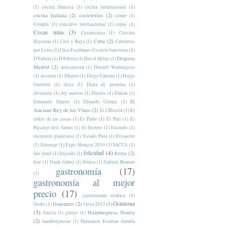
(1)
cocina francesa
(1)
cocina internacional
(1)
cocina italiana
(2)
coctelerías
(2)
comer
(1)
Compás
(1)
concurso internacional
(1)
copas
(1)
Cosas mías
(3)
Cosmocaixa
(1)
Cristina
Cuba
(2)
Higueras
(1)
Cruz y Raya
(1)
Cubiertos
por Lorca
(1)
Cuca Escribano
(1)
custo barcelona
(1)
Degusta
D'Fabula
(1)
D'Fábula
(1)
David Millet
(1)
Madrid
(2)
delicatessen
(1)
Denzell Washington
(1)
desastre
(1)
DIageo
(1)
Diego Cabrera
(1)
Diego
Guerrero
(1)
dieta
(1)
Dieta de proteína
(1)
diversión
(1)
dry martini
(1)
Ducros
(1)
Dukan
(1)
El
Edmundo Dantes
(1)
Eduardo Gómez
(1)
Anciano Rey de los Vinos
(2)
El CHiscón
(1)
El
orden de las cosas
(1)
El Padre
(1)
El País
(1)
El
Paisatge dels Genis
(1)
El Secreto
(1)
Encrudo
(1)
encuentro planetario
(1)
Estado Puro
(1)
Etxanobe
(1)
Eurostar
(1)
Expo Shangai 2010
(1)
FACUA
(1)
felicidad
(4)
fiesta
(2)
fast food
(1)
feijoada
(1)
foie
(1)
Frank Gehry
(1)
Frinsa
(1)
Gabriel Bonnin
gastronomía
(17)
(1)
gastronomía al mejor
precio
(17)
gastronomía asiática
(1)
Gramona
Gourmets
(2)
Gorki
(1)
Goya 2012
(1)
(3)
Hamburguesa Nostra
Grecia
(1)
griego
(1)
(2)
hamburguesas
(1)
Hermanos Esteban Alenda