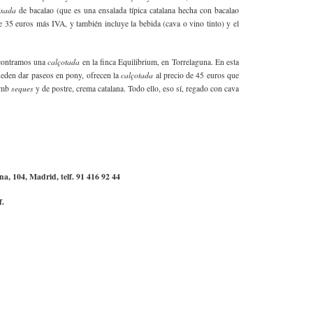
ixada
de bacalao (que es una ensalada típica catalana hecha con bacalao
 35 euros más IVA, y también incluye la bebida (cava o vino tinto) y el
calçotada
ncontramos una
en la finca Equilibrium, en Torrelaguna. En esta
calçotada
ueden dar paseos en pony, ofrecen la
al precio de 45 euros que
seques
 amb
y de postre, crema catalana. Todo ello, eso sí, regado con cava
na, 104, Madrid, telf. 91 416 92 44
f.