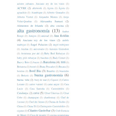
actores cubanos. Anciano rey de los vinos
(1)
ACYRE
(2)
afterwork
(1)
Agora
(1)
Ágora
(1)
aguachile
(1)
Alambique
(1)
Alberto Granados
(1)
Alberto Viertel
(1)
Alejandro Montes
(1)
Alejo
Alexandra Sumasi
(2)
Vidal-Quadras
(1)
Alimentos de Irlanda
(2)
alta cocina
(2)
alta gastronomía
(13)
Amber
Ana Roldán
Rouge
(1)
Amigos
(1)
amistad
(1)
(4)
Anciano rey de los vinos
(2)
andrés
Ángel Palacios
(2)
madrigal
(1)
ángel rodríguez
(1)
Anidan
(1)
aniversario
(1)
Antonio Giulodori
(1)
Aventuras por ahí
(1)
Baby Beef Rubaiyat
(1)
baby grill rubaiyat
(1)
bacchus
(1)
Back Corner
(1)
Barcelona
(4)
Baco y Beto
(1)
bacon
(1)
BBB
(1)
Bellalola
(1)
bistró
(1)
Blanc Pescador
(1)
Bocata
(1)
Bord Bia
(3)
boletus
(1)
Bramble
(1)
brasileño
buena gastronomía
(6)
(1)
Brócoli
(1)
buena vida
(2)
buey de mar
(1)
Cajasol
(1)
Carlos
Lozano
(1)
carlos valentí
(1)
carne angus
(1)
Casa
Lucio
(1)
Casa Santoña
(1)
Castelldefels
(1)
cava
(5)
Catalunya
(2)
César Cánovas
(1)
César
Cobo
(1)
champagne
(1)
chardonnay
(1)
Chef de
l'avenir
(1)
Chef del futuro
(1)
Chema de Isidro
(1)
China
(1)
China Té
(1)
Chiringuito Castelldefels
(1)
Cilantro Gastrobar
(3)
cigalas
(1)
Club Esencia
de Mujer
(1)
Coca de recapte
(1)
cocina ecuatoriana