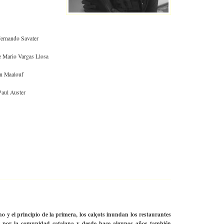
 Fernando Savater
de Mario Vargas Llosa
n Maalouf
Paul Auster
no y el principio de la primera, los calçots inundan los restaurantes
as por la comunidad catalana y desde hace algunos años también