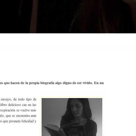
os que hacen de la propia biografía algo digno de ser vivido. En un
e ensayo, de todo tipo de
libro delicioso cae en las
 respiración se vuelve más
rafo, que se encuentra ante
ro que promete felicidad y