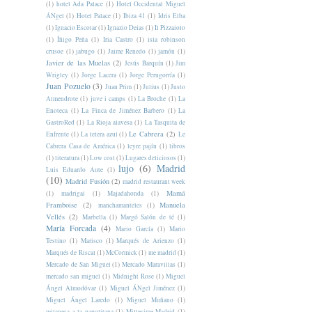
(1)
hotel Ada Palace
(1)
Hotel Occidental Miguel
ÁNgel
(1)
Hotel Palace
(1)
Ibiza 41
(1)
Idris Elba
(1)
Ignacio Escolar
(1)
Ignazio Deias
(1)
Il Pizzaiolo
(1)
Íñigo Peña
(1)
Iria Castro
(1)
isla robinson
crusoe
(1)
jabugo
(1)
Jaime Renedo
(1)
jamón
(1)
Javier de las Muelas
(2)
Jesús Barquín
(1)
Jim
Wrigley
(1)
Jorge Lacera
(1)
Jorge Perugorría
(1)
Juan Pozuelo
(3)
Juan Prim
(1)
Julius
(1)
Justo
Almendrote
(1)
juve i camps
(1)
La Broche
(1)
La
Enoteca
(1)
La Finca de Jiménez Barbero
(1)
La
GastroRed
(1)
La Rioja alavesa
(1)
La Tasquita de
Le Cabrera
(2)
Enfrente
(1)
La tetera azul
(1)
Le
Cabrera Casa de América
(1)
leyre pajín
(1)
libros
(1)
literatura
(1)
Low cost
(1)
Lugares deliciosos
(1)
lujo
(6)
Madrid
Luis Eduardo Aute
(1)
(10)
Madrid Fusión
(2)
madrid restaurant week
Mamá
(1)
madrigal
(1)
Majadahonda
(1)
Framboise
(2)
Manuela
manchamanteles
(1)
Vellés
(2)
Marbella
(1)
Margó Salón de té
(1)
María Forcada
(4)
Mario García
(1)
Mario
Testino
(1)
Marisco
(1)
Marqués de Arienzo
(1)
Marqués de Riscal
(1)
McCormick
(1)
me madrid
(1)
Mercado de San Miguel
(1)
Mercado Maravillas
(1)
mercado san miguel
(1)
Midnight Rose
(1)
Miguel
Ángel Almodóvar
(1)
Miguel ÁNgel Jiménez
(1)
Miguel Ángel Laredo
(1)
Miguel Muñano
(1)
milanesa a la napolitana
(1)
Millesime Madrid
(1)