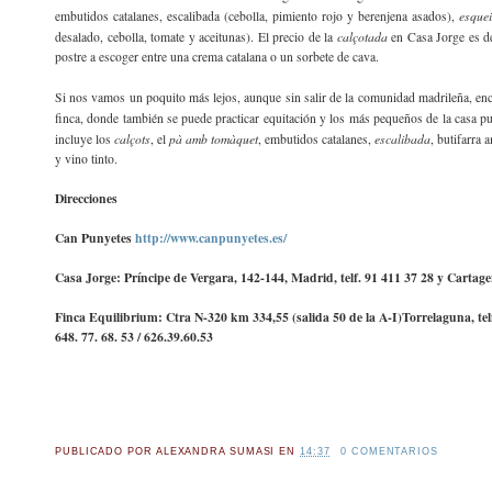
esque
embutidos catalanes, escalibada (cebolla, pimiento rojo y berenjena asados),
calçotada
desalado, cebolla, tomate y aceitunas). El precio de la
en Casa Jorge es de
postre a escoger entre una crema catalana o un sorbete de cava.
Si nos vamos un poquito más lejos, aunque sin salir de la comunidad madrileña, e
finca, donde también se puede practicar equitación y los más pequeños de la casa p
calçots
pà amb tomàquet
escalibada
incluye los
, el
, embutidos catalanes,
, butifarra
y vino tinto.
Direcciones
Can Punyetes
http://www.canpunyetes.es/
Casa Jorge: Príncipe de Vergara, 142-144, Madrid, telf. 91 411 37 28 y Cartage
Finca Equilibrium: Ctra N-320 km 334,55 (salida 50 de la A-I)Torrelaguna, tel
648. 77. 68. 53 / 626.39.60.53
PUBLICADO POR
ALEXANDRA SUMASI
EN
14:37
0 COMENTARIOS