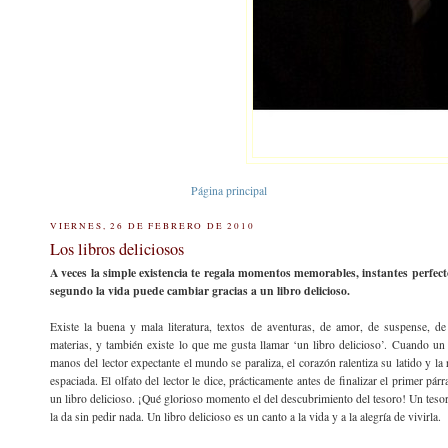
Página principal
VIERNES, 26 DE FEBRERO DE 2010
Los libros deliciosos
A veces la simple existencia te regala momentos memorables, instantes perfect
segundo la vida puede cambiar gracias a un libro delicioso.
Existe la buena y mala literatura, textos de aventuras, de amor, de suspense, d
materias, y también existe lo que me gusta llamar ‘un libro delicioso’. Cuando un 
manos del lector expectante el mundo se paraliza, el corazón ralentiza su latido y la
espaciada. El olfato del lector le dice, prácticamente antes de finalizar el primer pár
un libro delicioso. ¡Qué glorioso momento el del descubrimiento del tesoro! Un teso
la da sin pedir nada. Un libro delicioso es un canto a la vida y a la alegría de vivirla.