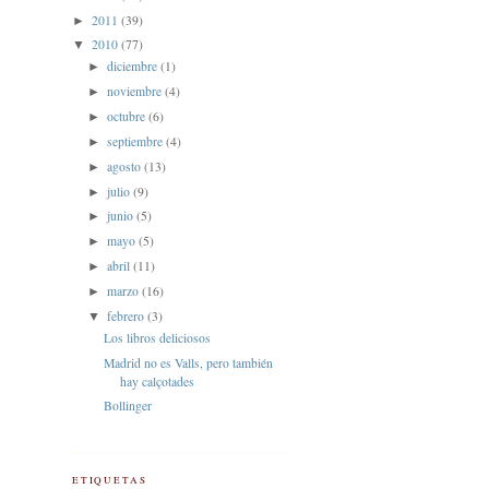
2011
(39)
►
2010
(77)
▼
diciembre
(1)
►
noviembre
(4)
►
octubre
(6)
►
septiembre
(4)
►
agosto
(13)
►
julio
(9)
►
junio
(5)
►
mayo
(5)
►
abril
(11)
►
marzo
(16)
►
febrero
(3)
▼
Los libros deliciosos
Madrid no es Valls, pero también
hay calçotades
Bollinger
ETIQUETAS