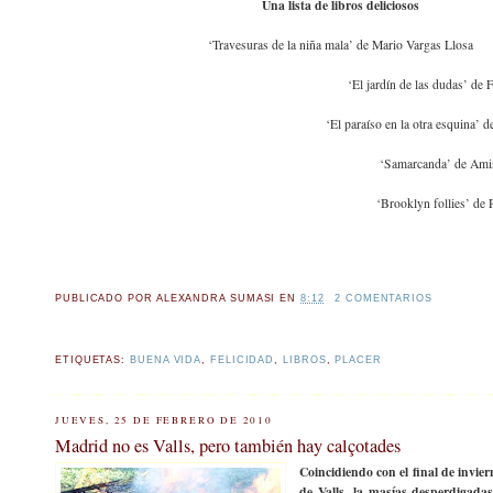
Una lista de libros deliciosos
‘Travesuras de la niña mala’ de Mario Vargas Llosa
‘El jardín de las dudas’ de
‘El paraíso en la otra esquina’ 
‘Samarcanda’ de Ami
‘Brooklyn follies’ de 
PUBLICADO POR
ALEXANDRA SUMASI
EN
8:12
2 COMENTARIOS
ETIQUETAS:
BUENA VIDA
,
FELICIDAD
,
LIBROS
,
PLACER
JUEVES, 25 DE FEBRERO DE 2010
Madrid no es Valls, pero también hay calçotades
Coincidiendo con el final de invier
de Valls, la masías desperdigad