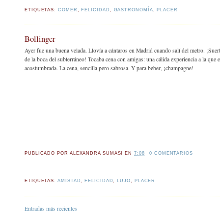
ETIQUETAS:
COMER
,
FELICIDAD
,
GASTRONOMÍA
,
PLACER
Bollinger
Ayer fue una buena velada. Llovía a cántaros en Madrid cuando salí del metro. ¡Sue
de la boca del subterráneo! Tocaba cena con amigas: una cálida experiencia a la que
acostumbrada. La cena, sencilla pero sabrosa. Y para beber, ¡champagne!
PUBLICADO POR
ALEXANDRA SUMASI
EN
7:08
0 COMENTARIOS
ETIQUETAS:
AMISTAD
,
FELICIDAD
,
LUJO
,
PLACER
Entradas más recientes