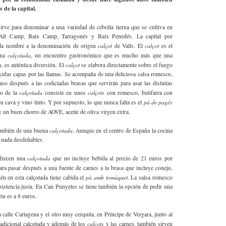
 de la capital.
irve para denominar a una variedad de cebolla tierna que se cultiva en
 Alt Camp, Baix Camp, Tarragonés y Baix Penedés. La capital por
calçot
calçot
da nombre a la denominación de origen
de Valls. El
es el
calçotada
una
, un encuentro gastronómico que es mucho más que una
calçot
n, es auténtica diversión. El
se elabora directamente sobre el fuego
idas capas por las llamas. Se acompaña de una deliciosa salsa romesco,
o después a las codiciadas brasas que servirán para asar las distintas
calçotada
calçots
co de la
consiste en unos
con romesco, butifarra con
pà de pagés
n cava y vino tinto. Y por supuesto, lo que nunca falta es el
 un buen chorro de AOVE, aceite de oliva virgen extra.
calçotada
también de una buena
. Aunque en el centro de España la cocina
s nada desdeñables.
calçotada
ofrecen una
que no incluye bebida al precio de 21 euros por
ra pasar después a una fuente de carnes a la brasa que incluye conejo,
pà amb tomáquet
én en esta calçotada tiene cabida el
. La salsa romesco
sistencia justa. En Can Punyetes se tiene también la opción de pedir una
ón es a 8 euros.
calle Cartagena y el otro muy cerquita, en Príncipe de Vergara, junto al
calçots
radicional calçotada y además de los
y las carnes, también sirven