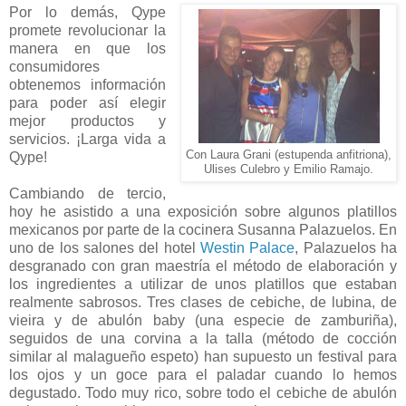
Por lo demás, Qype
promete revolucionar la
manera en que los
consumidores
obtenemos información
para poder así elegir
mejor productos y
servicios. ¡Larga vida a
Con Laura Grani (estupenda anfitriona),
Qype!
Ulises Culebro y Emilio Ramajo.
Cambiando de tercio,
hoy he asistido a una exposición sobre algunos platillos
mexicanos por parte de la cocinera Susanna Palazuelos. En
uno de los salones del hotel
Westin Palace
, Palazuelos ha
desgranado con gran maestría el método de elaboración y
los ingredientes a utilizar de unos platillos que estaban
realmente sabrosos. Tres clases de cebiche, de lubina, de
vieira y de abulón baby (una especie de zamburiña),
seguidos de una corvina a la talla (método de cocción
similar al malagueño espeto) han supuesto un festival para
los ojos y un goce para el paladar cuando lo hemos
degustado. Todo muy rico, sobre todo el cebiche de abulón