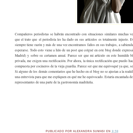
Compañeros periodistas se habrán encontrado con situaciones similares muchas ve
que el trato que el periodista les ha dado en sus artículos es totalmente injusto. E
siempre tiene razón y más de una vez encontramos fallos en sus trabajos, a sabiend
esperarse. Todo esto viene a hilo de un post que colgué en este blog donde expr
Madrid) y sobre su certamen anual. Parece ser que mi artículo en este humilde
privada, me exigen una rectificación. Por ahora, la única rectificación que puedo hac
compuesta por cocineros de la vieja guardia. Parece ser que me equivoqué ya que, seg
Si alguno de los demás comentarios que he hecho en el blog no se ajustan a la real
una entrevista para que me expliquen en qué me he equivocado. Estaría encantada d
representantes de una parte de la gastronomía madrileña.
PUBLICADO POR
ALEXANDRA SUMASI
EN
9:59