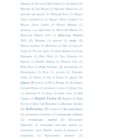
Marqués de Riscal
(1)
McCormick
(1)
me madrid
(1)
Mercado de San Miguel
(1)
Mercado Maravillas
(1)
mercado san miguel
(1)
Midnight Rose
(1)
Miguel
Ángel Almodóvar
(1)
Miguel ÁNgel Jiménez
(1)
Miguel Ángel Laredo
(1)
Miguel Muñano
(1)
milanesa a la napolitana
(1)
Millesime Madrid
(1)
Millesime Madrid
Millesime Madrid 2010
(1)
2011
(2)
moda
(2)
Miramar.
(1)
mixiote
(1)
Montse Ambroa
(1)
Monvínic
(1)
Mui
(1)
Naia
(1)
Nimú
(1)
No solo fabes
(1)
Onda Madrid
(1)
Oscar
Hernando
(1)
Paco Pérez
(1)
Paco Roncero
(1)
Papizza
(1)
Paradís Madrid
(1)
Paralelo Cero
(1)
Pepe Gorines
(2)
Pedro Ruiz
(1)
periodismo
(1)
Philadelphia
(1)
Pichi
(1)
picoteo
(1)
Pimiento
pizza
(2)
Verde
(1)
Piñera
(1)
Piu di Prima
(1)
placer
(3)
Prado 18
(2)
pozole
(1)
PP
(1)
Premio
Cata por Parejas
(1)
premium
(1)
psoe
(1)
Quim Vila
(1)
Quintana 39
(1)
Qype
(1)
rafael selas.
(1)
Rafi
Ramón Freixa
(4)
Camino
(1)
Ramsés
(1)
Raza
Recetas fáciles
Nostra
(1)
Real Café Bernabéu
(1)
Reflexiones
(5)
(2)
Restauradores
relatos
(1)
(2)
restaurante italiano
restaurante económico
(1)
(2)
restaurante madrid
(2)
Restaurante
Maracaibo
(1)
restaurante mexicano madrid
(1)
restaurante vasco Madrid. cocina de producto de
temporada
(1)
Restaurantes foráneos
(1)