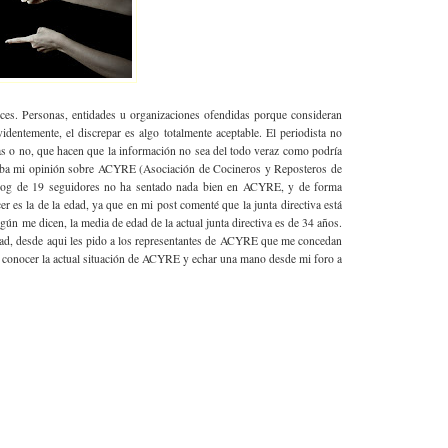
ces. Personas, entidades u organizaciones ofendidas porque consideran
videntemente, el discrepar es algo totalmente aceptable. El periodista no
as o no, que hacen que la información no sea del todo veraz como podría
esaba mi opinión sobre ACYRE (Asociación de Cocineros y Reposteros de
 blog de 19 seguidores no ha sentado nada bien en ACYRE, y de forma
er es la de la edad, ya que en mi post comenté que la junta directiva está
ún me dicen, la media de edad de la actual junta directiva es de 34 años.
idad, desde aqui les pido a los representantes de ACYRE que me concedan
e conocer la actual situación de ACYRE y echar una mano desde mi foro a