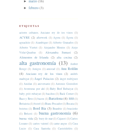
marzo
(16)
►
febrero
(3)
►
ETIQUETAS
actores cubanos. Anciano rey de los vinos
(1)
ACYRE
(2)
afterwork
(1)
Agora
(1)
Ágora
(1)
aguachile
(1)
Alambique
(1)
Alberto Granados
(1)
Alberto Viertel
(1)
Alejandro Montes
(1)
Alejo
Alexandra Sumasi
(2)
Vidal-Quadras
(1)
Alimentos de Irlanda
(2)
alta cocina
(2)
alta gastronomía
(13)
Amber
Ana Roldán
Rouge
(1)
Amigos
(1)
amistad
(1)
(4)
Anciano rey de los vinos
(2)
andrés
Ángel Palacios
(2)
madrigal
(1)
ángel rodríguez
(1)
Anidan
(1)
aniversario
(1)
Antonio Giulodori
(1)
Aventuras por ahí
(1)
Baby Beef Rubaiyat
(1)
baby grill rubaiyat
(1)
bacchus
(1)
Back Corner
(1)
Barcelona
(4)
Baco y Beto
(1)
bacon
(1)
BBB
(1)
Bellalola
(1)
bistró
(1)
Blanc Pescador
(1)
Bocata
(1)
Bord Bia
(3)
boletus
(1)
Bramble
(1)
brasileño
buena gastronomía
(6)
(1)
Brócoli
(1)
buena vida
(2)
buey de mar
(1)
Cajasol
(1)
Carlos
Lozano
(1)
carlos valentí
(1)
carne angus
(1)
Casa
Lucio
(1)
Casa Santoña
(1)
Castelldefels
(1)