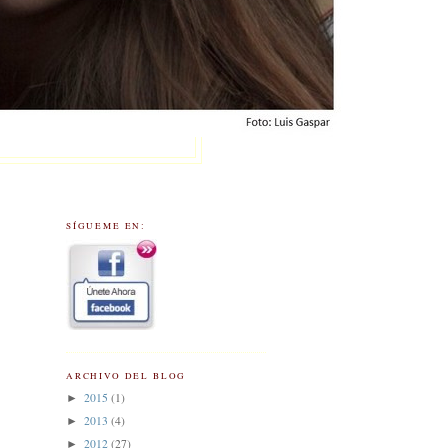
SÍGUEME EN:
ARCHIVO DEL BLOG
2015
(1)
►
2013
(4)
►
2012
(27)
►