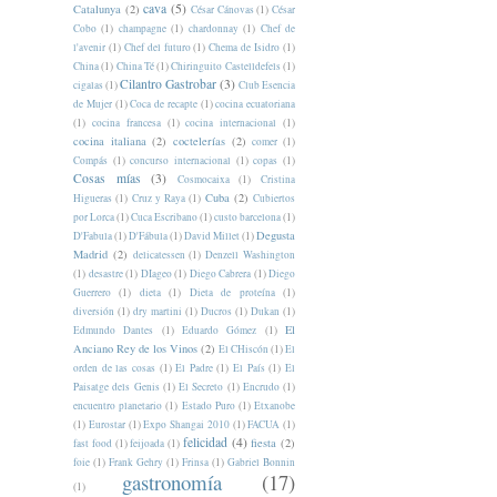
cava
(5)
Catalunya
(2)
César Cánovas
(1)
César
Cobo
(1)
champagne
(1)
chardonnay
(1)
Chef de
l'avenir
(1)
Chef del futuro
(1)
Chema de Isidro
(1)
China
(1)
China Té
(1)
Chiringuito Castelldefels
(1)
Cilantro Gastrobar
(3)
cigalas
(1)
Club Esencia
de Mujer
(1)
Coca de recapte
(1)
cocina ecuatoriana
(1)
cocina francesa
(1)
cocina internacional
(1)
cocina italiana
(2)
coctelerías
(2)
comer
(1)
Compás
(1)
concurso internacional
(1)
copas
(1)
Cosas mías
(3)
Cosmocaixa
(1)
Cristina
Cuba
(2)
Higueras
(1)
Cruz y Raya
(1)
Cubiertos
por Lorca
(1)
Cuca Escribano
(1)
custo barcelona
(1)
Degusta
D'Fabula
(1)
D'Fábula
(1)
David Millet
(1)
Madrid
(2)
delicatessen
(1)
Denzell Washington
(1)
desastre
(1)
DIageo
(1)
Diego Cabrera
(1)
Diego
Guerrero
(1)
dieta
(1)
Dieta de proteína
(1)
diversión
(1)
dry martini
(1)
Ducros
(1)
Dukan
(1)
El
Edmundo Dantes
(1)
Eduardo Gómez
(1)
Anciano Rey de los Vinos
(2)
El CHiscón
(1)
El
orden de las cosas
(1)
El Padre
(1)
El País
(1)
El
Paisatge dels Genis
(1)
El Secreto
(1)
Encrudo
(1)
encuentro planetario
(1)
Estado Puro
(1)
Etxanobe
(1)
Eurostar
(1)
Expo Shangai 2010
(1)
FACUA
(1)
felicidad
(4)
fiesta
(2)
fast food
(1)
feijoada
(1)
foie
(1)
Frank Gehry
(1)
Frinsa
(1)
Gabriel Bonnin
gastronomía
(17)
(1)