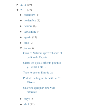
2011
(39)
►
2010
(77)
▼
diciembre
(1)
►
noviembre
(4)
►
octubre
(6)
►
septiembre
(4)
►
agosto
(13)
►
julio
(9)
►
junio
(5)
▼
Cena en Salamar aprovechando el
partido de España
Cierra los ojos, sorbe un poquito
y... Cuba a tus ...
Todo lo que un libro te da
Período de tregua: ACYRE vs Yo
Misma
Una vida ejemplar, una vida
diferente.
mayo
(5)
►
abril
(11)
►