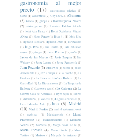
gastronomía al mejor
precio
(17)
gastronomía asiática
(1)
Gramona
Gourmets
(2)
Gorki
(1)
Goya 2012
(1)
(3)
Hamburguesa Nostra
Grecia
(1)
griego
(1)
(2)
hamburguesas
(1)
Hermanos Esteban Alenda
(1)
hotel Ada Palace
(1)
Hotel Occidental Miguel
ÁNgel
(1)
Hotel Palace
(1)
Ibiza 41
(1)
Idris Elba
(1)
Ignacio Escolar
(1)
Ignazio Deias
(1)
Il Pizzaiolo
(1)
Íñigo Peña
(1)
Iria Castro
(1)
isla robinson
crusoe
(1)
jabugo
(1)
Jaime Renedo
(1)
jamón
(1)
Javier de las Muelas
(2)
Jesús Barquín
(1)
Jim
Wrigley
(1)
Jorge Lacera
(1)
Jorge Perugorría
(1)
Juan Pozuelo
(3)
Juan Prim
(1)
Julius
(1)
Justo
Almendrote
(1)
juve i camps
(1)
La Broche
(1)
La
Enoteca
(1)
La Finca de Jiménez Barbero
(1)
La
GastroRed
(1)
La Rioja alavesa
(1)
La Tasquita de
Le Cabrera
(2)
Enfrente
(1)
La tetera azul
(1)
Le
Cabrera Casa de América
(1)
leyre pajín
(1)
libros
(1)
literatura
(1)
Low cost
(1)
Lugares deliciosos
(1)
lujo
(6)
Madrid
Luis Eduardo Aute
(1)
(10)
Madrid Fusión
(2)
madrid restaurant week
Mamá
(1)
madrigal
(1)
Majadahonda
(1)
Framboise
(2)
Manuela
manchamanteles
(1)
Vellés
(2)
Marbella
(1)
Margó Salón de té
(1)
María Forcada
(4)
Mario García
(1)
Mario
Testino
(1)
Marisco
(1)
Marqués de Arienzo
(1)